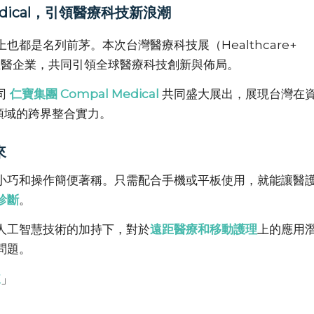
dical，引領醫療科技新浪潮
都是名列前茅。本次台灣醫療科技展（Healthcare+
業、生醫企業，共同引領全球醫療科技創新與佈局。
司
仁寶集團 Compal Medical
共同盛大展出，展現台灣在
e）領域的跨界整合實力。
來
以體積小巧和操作簡便著稱。只需配合手機或平板使用，就能讓醫
診斷
。
人工智慧技術的加持下，對於
遠距醫療和移動護理
上的應用
問題。
來
」