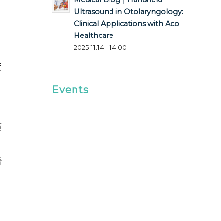
Medical Blog｜Handheld
Ultrasound in Otolaryngology:
Clinical Applications with Aco
Healthcare
2025.11.14 - 14:00
資
Events
護
潛