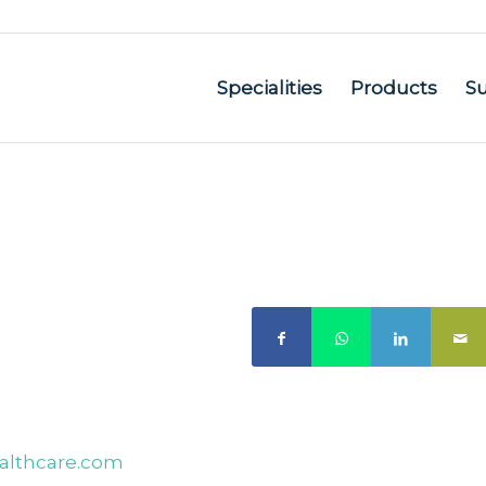
Specialities
Products
S
althcare.com